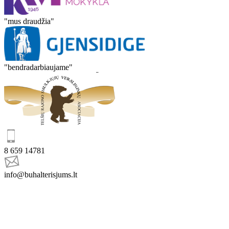
"mus draudžia"
"bendradarbiaujame"
8 659 14781